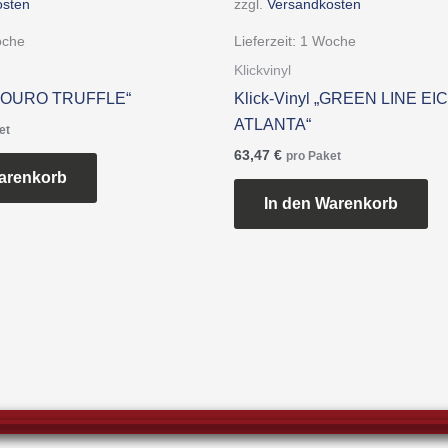
osten
zzgl.
Versandkosten
oche
Lieferzeit:
1 Woche
Klickvinyl
 „DOURO TRUFFLE“
Klick-Vinyl „GREEN LINE EI
ATLANTA“
et
63,47
€
pro Paket
arenkorb
In den Warenkorb