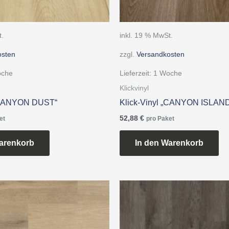
t.
inkl. 19 % MwSt.
osten
zzgl.
Versandkosten
oche
Lieferzeit:
1 Woche
Klickvinyl
 „CANYON DUST“
Klick-Vinyl „CANYON ISLAN
52,88
€
et
pro Paket
arenkorb
In den Warenkorb