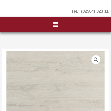
Tel.: (02564) 323 11
Menü
Klebe-
Vinyl
"EICHE
POLAR"
Menge